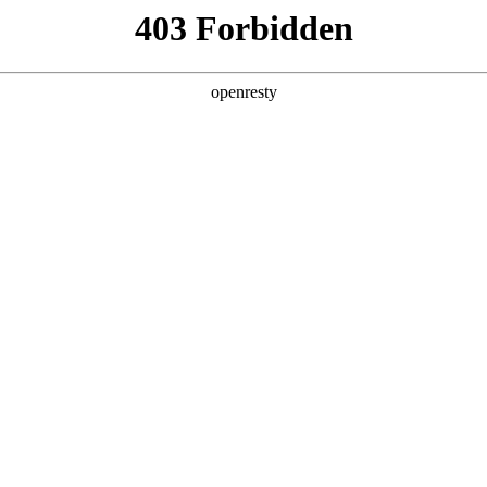
产品及服务
行业解决方案
合作伙伴
投资者关系
w66利来国际旗舰厅数码的重要发展战略之一。w66利来国际旗舰厅数码
，建立和完善有效的、可持续、可信赖的网络安全与隐私保护保障体系
6利来国际旗舰厅数码充分理解隐私保护的重要性，致力于保护消费者、客户
数据保护法律法规。